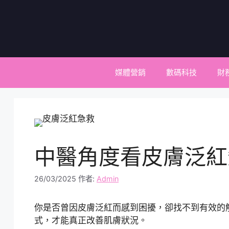
跳
至
主
要
內
容
媒體營銷
數碼科技
財
中醫角度看皮膚泛紅
26/03/2025
作者:
Admin
你是否曾因皮膚泛紅而感到困擾，卻找不到有效的
式，才能真正改善肌膚狀況。