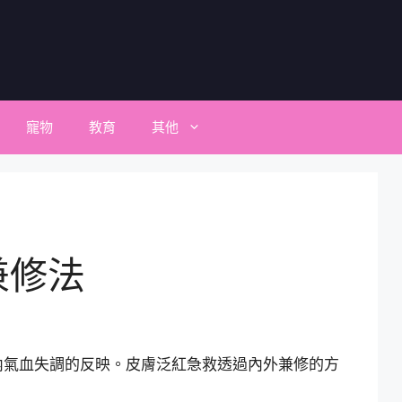
寵物
教育
其他
兼修法
內氣血失調的反映。皮膚泛紅急救透過內外兼修的方