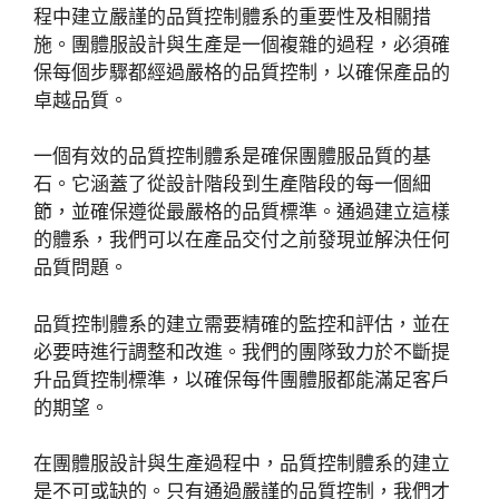
程中建立嚴謹的品質控制體系的重要性及相關措
施。團體服設計與生產是一個複雜的過程，必須確
保每個步驟都經過嚴格的品質控制，以確保產品的
卓越品質。
一個有效的品質控制體系是確保團體服品質的基
石。它涵蓋了從設計階段到生產階段的每一個細
節，並確保遵從最嚴格的品質標準。通過建立這樣
的體系，我們可以在產品交付之前發現並解決任何
品質問題。
品質控制體系的建立需要精確的監控和評估，並在
必要時進行調整和改進。我們的團隊致力於不斷提
升品質控制標準，以確保每件團體服都能滿足客戶
的期望。
在團體服設計與生產過程中，品質控制體系的建立
是不可或缺的。只有通過嚴謹的品質控制，我們才