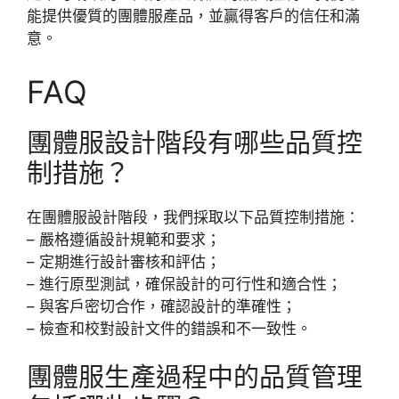
能提供優質的團體服產品，並贏得客戶的信任和滿
意。
FAQ
團體服設計階段有哪些品質控
制措施？
在團體服設計階段，我們採取以下品質控制措施：
– 嚴格遵循設計規範和要求；
– 定期進行設計審核和評估；
– 進行原型測試，確保設計的可行性和適合性；
– 與客戶密切合作，確認設計的準確性；
– 檢查和校對設計文件的錯誤和不一致性。
團體服生產過程中的品質管理