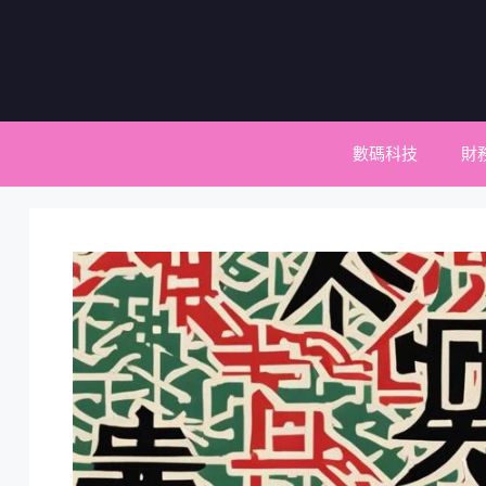
跳
至
主
要
內
容
媒體營銷
數碼科技
財