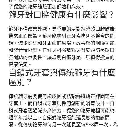
了讓您的箍牙體驗更加舒適和高效。
箍牙對口腔健康有什麼影響？
箍牙不僅改善外觀，更重要的是對您整體口腔健康
帶來正面影響。箍牙能夠糾正牙齒排列不整齊的問
題，減少蛀牙和牙周病的風險，改善您的咀嚼功能
和發音清晰度。仁健牙科強調箍牙對於預防長期口
腔問題的重要性，讓您明白箍牙是一項值得投資的
健康決定。
自鎖式牙套與傳統箍牙有什麼
區別？
傳統箍牙需要使用橡皮圈或結紮絲將矯正線固定在
牙套上，而自鎖式牙套則採用創新的滑蓋設計。自
鎖式牙套透過減少摩擦力，讓您的箍牙療程可能縮
短半年或以上。自鎖式箍牙還能延長您的複診間
隔，從傳統箍牙的每月一次延長至每6-8周一次，為