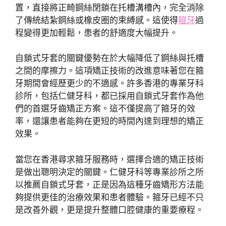
置，直接將正畸鋼絲閉鎖在托槽溝槽內，完全消除
了傳統結紮鋼絲或橡皮圈的束縛感。這使得
箍牙
過
程變得更加輕鬆，患者的舒適度大幅提升。
自鎖式牙套的關鍵優勢在於大幅降低了鋼絲與托槽
之間的摩擦力。這項矯正技術的改進意味著您在箍
牙期間會經歷更少的不適感。許多香港的專業牙科
診所，包括仁健牙科，都已採用自鎖式牙套作為他
們的首選牙齒矯正方案。這不僅提高了箍牙的效
率，還讓患者能夠在更短的時間內達到理想的矯正
效果。
當您在香港尋求箍牙服務時，選擇合適的矯正技術
是做出聰明決定的關鍵。仁健牙科等專業診所之所
以推薦自鎖式牙套，正是因為這種牙齒矯形方法能
夠提供更佳的治療效果和患者體驗。箍牙已經不只
是改善外觀，更是提升整體口腔健康的重要療程。