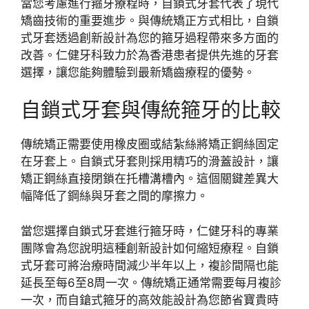
當您考慮進行箍牙療程時，自鎖式牙套代表了現代
矯齒技術的重要進步。與傳統矯正方式相比，自鎖
式牙套透過創新設計為您的箍牙過程帶來多方面的
改善。仁健牙科致力於為香港患者提供先進的牙套
選擇，讓您能夠體驗到最新矯齒療程的優勢。
自鎖式牙套與傳統箍牙的比較
傳統矯正需要使用橡皮圈或結紮絲將矯正鋼絲固定
在牙套上。自鎖式牙套則採用精巧的滑蓋設計，讓
矯正鋼絲直接閉鎖在托槽溝槽內。這個關鍵差異大
幅降低了鋼絲與牙套之間的摩擦力。
當您選擇自鎖式牙套進行箍牙時，仁健牙科的專業
團隊會為您說明這種創新設計如何縮短療程。自鎖
式牙套可將治療時間減少半年以上，複診間隔也能
延長至每6至8周一次。傳統矯正通常需要每月複診
一次，而自鎗式箍牙的高效能設計為您節省寶貴時