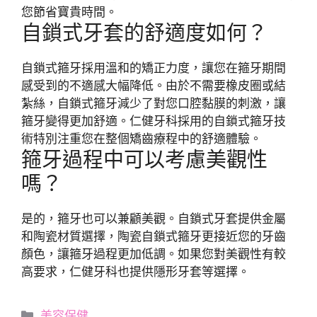
您節省寶貴時間。
自鎖式牙套的舒適度如何？
自鎖式箍牙採用溫和的矯正力度，讓您在箍牙期間
感受到的不適感大幅降低。由於不需要橡皮圈或結
紮絲，自鎖式箍牙減少了對您口腔黏膜的刺激，讓
箍牙變得更加舒適。仁健牙科採用的自鎖式箍牙技
術特別注重您在整個矯齒療程中的舒適體驗。
箍牙過程中可以考慮美觀性
嗎？
是的，箍牙也可以兼顧美觀。自鎖式牙套提供金屬
和陶瓷材質選擇，陶瓷自鎖式箍牙更接近您的牙齒
顏色，讓箍牙過程更加低調。如果您對美觀性有較
高要求，仁健牙科也提供隱形牙套等選擇。
分
美容保健