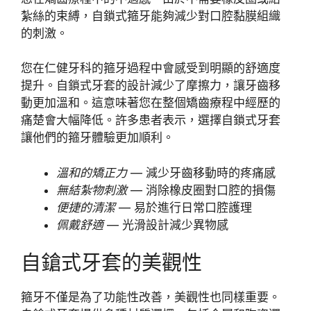
紮絲的束縛，自鎖式箍牙能夠減少對口腔黏膜組織
的刺激。
您在仁健牙科的箍牙過程中會感受到明顯的舒適度
提升。自鎖式牙套的設計減少了摩擦力，讓牙齒移
動更加溫和。這意味著您在整個矯齒療程中經歷的
痛楚會大幅降低。許多患者表示，選擇自鎖式牙套
讓他們的箍牙體驗更加順利。
溫和的矯正力
— 減少牙齒移動時的疼痛感
無結紮物刺激
— 消除橡皮圈對口腔的損傷
便捷的清潔
— 易於進行日常口腔護理
佩戴舒適
— 光滑設計減少異物感
自鎗式牙套的美觀性
箍牙不僅是為了功能性改善，美觀性也同樣重要。