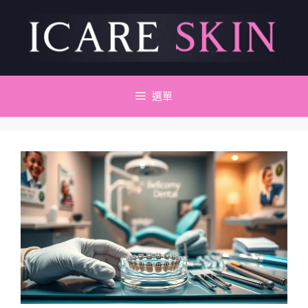
跳
至
主
要
內
容
選單