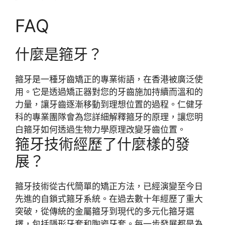
FAQ
什麼是箍牙？
箍牙是一種牙齒矯正的專業術語，在香港被廣泛使
用。它是透過矯正器對您的牙齒施加持續而溫和的
力量，讓牙齒逐漸移動到理想位置的過程。仁健牙
科的專業團隊會為您詳細解釋箍牙的原理，讓您明
白箍牙如何透過生物力學原理改變牙齒位置。
箍牙技術經歷了什麼樣的發
展？
箍牙技術從古代簡單的矯正方法，已經演變至今日
先進的自鎖式箍牙系統。在過去數十年經歷了重大
突破，從傳統的金屬箍牙到現代的多元化箍牙選
擇，包括隱形牙套和陶瓷牙套。每一步發展都是為