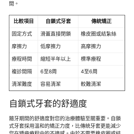
間。
比較項目
自鎖式牙套
傳統矯正
固定方式
滑蓋直接閉鎖
橡皮圈或結紮絲
摩擦力
低摩擦力
高摩擦力
療程時間
縮短半年以上
標準療程
複診間隔
6至8周
4至6周
清潔難度
容易清潔
較難清潔
自鎖式牙套的舒適度
箍牙期間的舒適度對您的治療體驗至關重要。自鎖
式牙套採用溫和的矯正力度，比傳統牙套更能減少
您在矯齒療程中的不適感。由於不需要橡皮圈或結