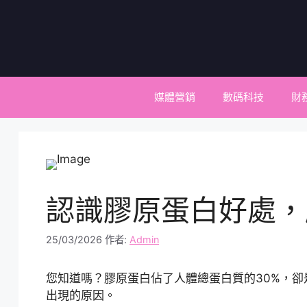
跳
至
主
要
內
容
媒體營銷
數碼科技
財
認識膠原蛋白好處，
25/03/2026
作者:
Admin
您知道嗎？膠原蛋白佔了人體總蛋白質的30%，卻
出現的原因。