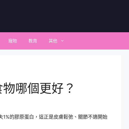
寵物
教育
其他
食物哪個更好？
失1%的膠原蛋白，這正是皮膚鬆弛、關節不適開始