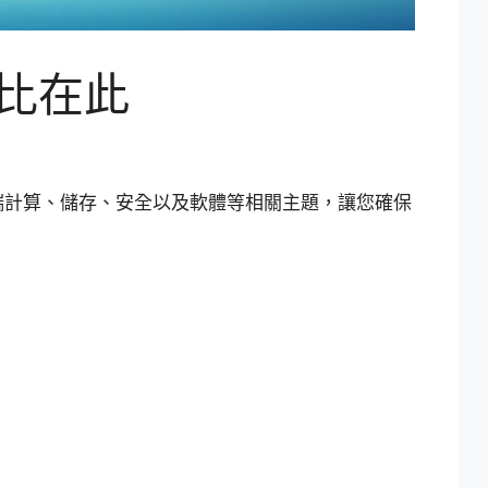
評比在此
端計算、儲存、安全以及軟體等相關主題，讓您確保