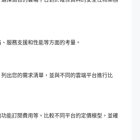
格、服務支援和性能等方面的考量。
。列出您的需求清單，並與不同的雲端平台進行比
的功能訂閱費用等。比較不同平台的定價模型，並確