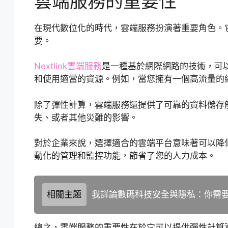
雲端服務的重要性
在現代數位化的時代，雲端服務扮演著重要角色。
要。
Nextlink雲端服務
是一種基於網際網路的技術，可
和使用適當的資源。例如，當您擁有一個高流量的
除了彈性計算，雲端服務還提供了可靠的資料儲存
失、或者其他災難的影響。
對於企業來說，選擇適合的雲端平台意味著可以降
動化的管理和監控功能，節省了您的人力成本。
相關主題
我詳論數碼科技安全與隱私：你需
總之，雲端服務的重要性在於它可以提供彈性計算