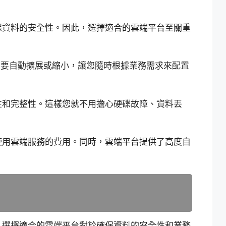
保資料的安全性。因此，選擇適合的雲端平台至關重
需要自動擴展或縮小，讓您隨時根據業務需求來配置
性和完整性。這樣您就不用擔心硬碟故障、資料丟
使用雲端服務的費用。同時，雲端平台提供了高度自
。選擇適合的雲端平台對於確保資料的安全性和業務