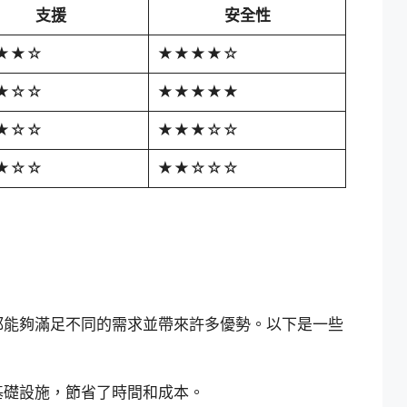
支援
安全性
★★☆
★★★★☆
★☆☆
★★★★★
★☆☆
★★★☆☆
★☆☆
★★☆☆☆
都能夠滿足不同的需求並帶來許多優勢。以下是一些
基礎設施，節省了時間和成本。