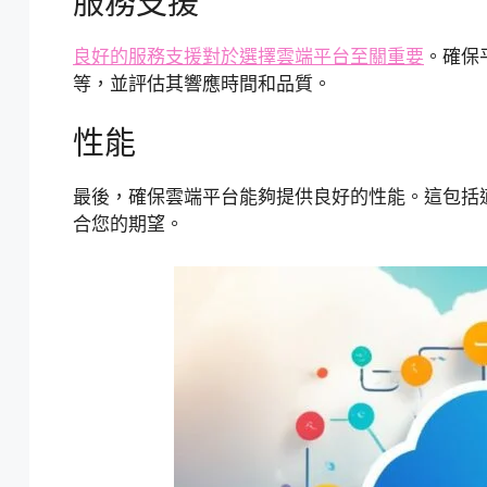
服務支援
良好的服務支援對於選擇雲端平台至關重要
。確保
等，並評估其響應時間和品質。
性能
最後，確保雲端平台能夠提供良好的性能。這包括
合您的期望。