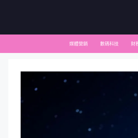
跳
至
主
要
內
容
媒體營銷
數碼科技
財