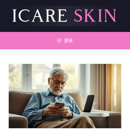
跳
至
主
要
內
容
選單