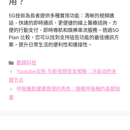
用？
5G技術為長者提供多種實用功能：清晰的視頻通
話、快速的即時通訊、更便捷的線上醫療諮詢、方
便的行動支付、即時導航和娛樂串流服務。透過5G
Plan 比較，您可以找到支持這些功能的最佳通訊方
案，提升日常生活的便利性和連接性。
分
數碼科技
類
Youtube买粉 与新视频首发策略：冷启动的关
键节点
呼吸機對健康管理的角色：睡眠呼吸機的長期效
果