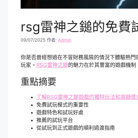
rsg雷神之鎚的免
09/07/2025
作者:
Admin
你是否曾經想過在不冒財務風險的情況下體驗熱門
玩家。
RSG雷神之鎚
的魅力在於其豐富的遊戲機制
重點摘要
了解RSG雷神之鎚遊戲的獨特玩法和高額獎
免費試玩模式的重要性
遊戲特色和試玩好處
推薦的試玩平台
從試玩到正式遊戲的順利過渡指南