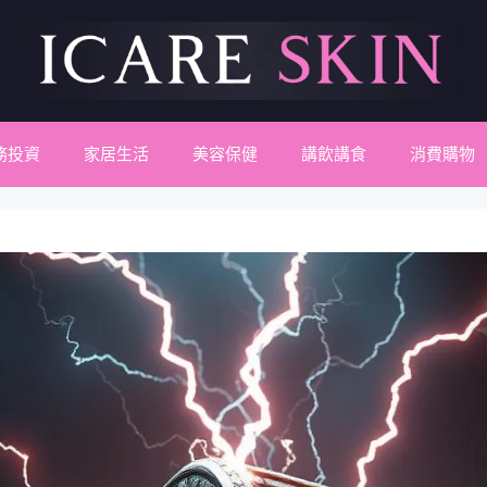
務投資
家居生活
美容保健
講飲講食
消費購物