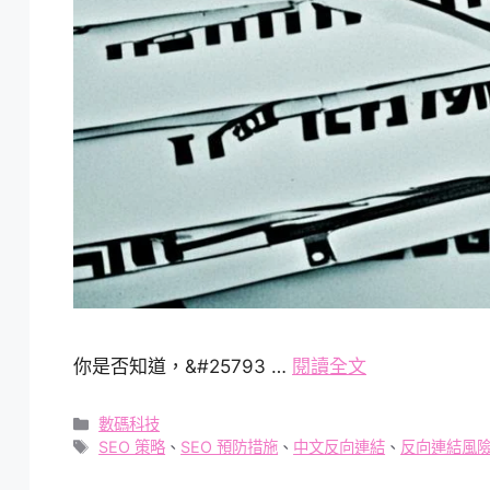
你是否知道，&#25793 …
閱讀全文
分
數碼科技
類
標
SEO 策略
、
SEO 預防措施
、
中文反向連結
、
反向連結風
籤