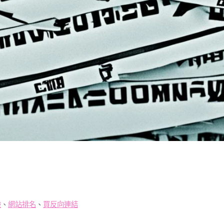
險
、
網站排名
、
買反向連結