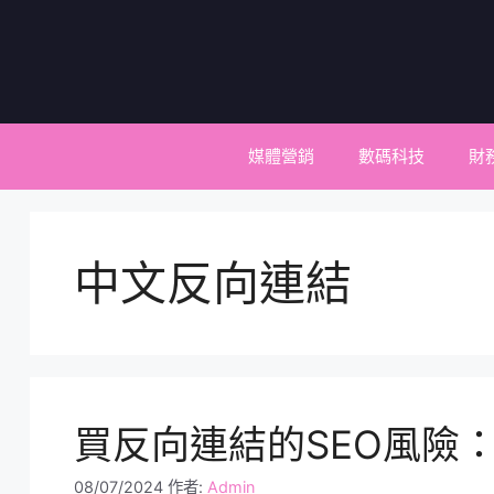
跳
至
主
要
內
容
媒體營銷
數碼科技
財
中文反向連結
買反向連結的SEO風險
08/07/2024
作者:
Admin