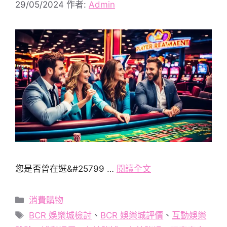
29/05/2024
作者:
Admin
您是否曾在選&#25799 …
閱讀全文
分
消費購物
類
標
BCR 娛樂城檢討
、
BCR 娛樂城評價
、
互動娛樂
籤