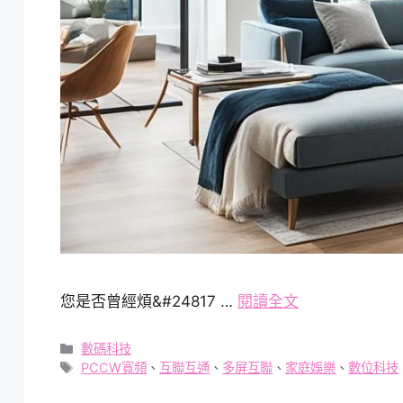
您是否曾經煩&#24817 …
閱讀全文
分
數碼科技
類
標
PCCW寬頻
、
互聯互通
、
多屏互聯
、
家庭娛樂
、
數位科技
籤