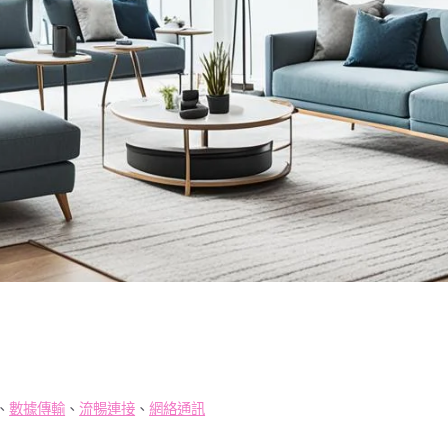
、
數據傳輸
、
流暢連接
、
網絡通訊