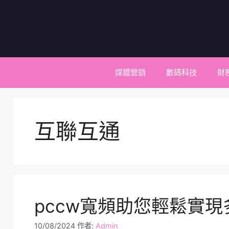
跳
至
主
要
內
容
媒體營銷
數碼科技
財
互聯互通
pccw寬頻助您輕鬆實
10/08/2024
作者:
Admin