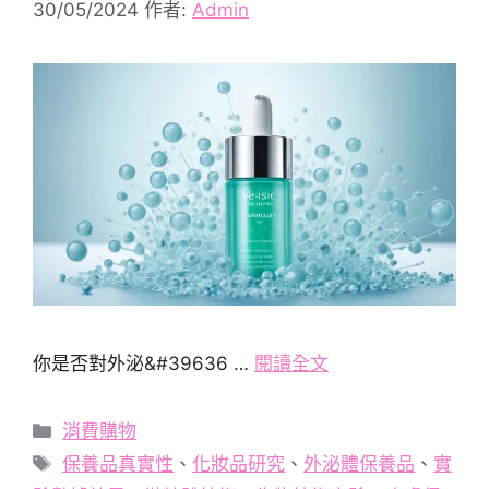
30/05/2024
作者:
Admin
你是否對外泌&#39636 …
閱讀全文
分
消費購物
類
標
保養品真實性
、
化妝品研究
、
外泌體保養品
、
實
籤