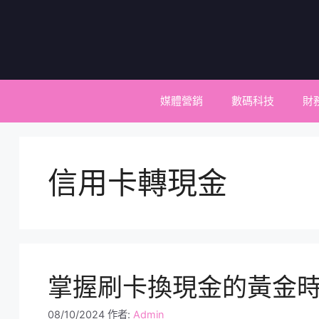
跳
至
主
要
內
容
媒體營銷
數碼科技
財
信用卡轉現金
掌握刷卡換現金的黃金
08/10/2024
作者:
Admin