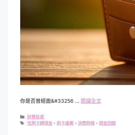
你是否曾經面&#33256 …
閱讀全文
分
財務投資
類
標
信用卡轉現金
、
刷卡優惠
、
消費時機
、
現金回饋
籤