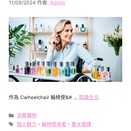
11/09/2024
作者:
Admin
作為 Cwheelchair 輪椅使&# …
閱讀全文
分
消費購物
類
標
個人魅力
、
輪椅使用者
、
香水選擇
籤