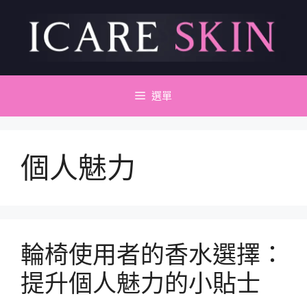
跳
至
主
要
內
容
選單
個人魅力
輪椅使用者的香水選擇：
提升個人魅力的小貼士