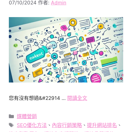
07/10/2024
作者:
Admin
您有沒有想過&#22914 …
閱讀全文
分
媒體營銷
類
標
SEO優化方法
、
內容行銷策略
、
提升網站排名
、
籤