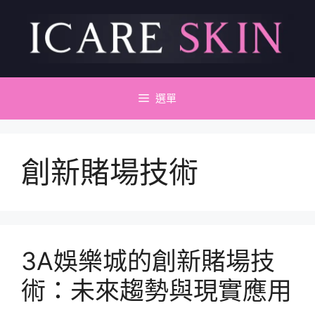
跳
至
主
要
內
容
選單
創新賭場技術
3A娛樂城的創新賭場技
術：未來趨勢與現實應用