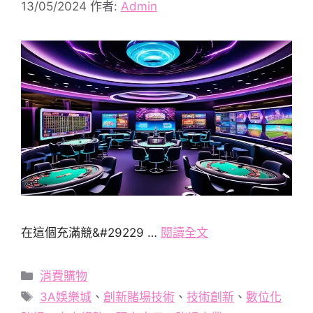
13/05/2024
作者:
Admin
在這個充滿競&#29229 …
閱讀全文
分
消費購物
類
標
3A娛樂城
、
創新賭場技術
、
技術創新
、
數位化
籤