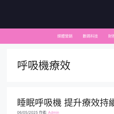
跳
至
主
要
內
容
媒體營銷
數碼科技
財
呼吸機療效
睡眠呼吸機 提升療效持
06/05/2025
作者:
Admin