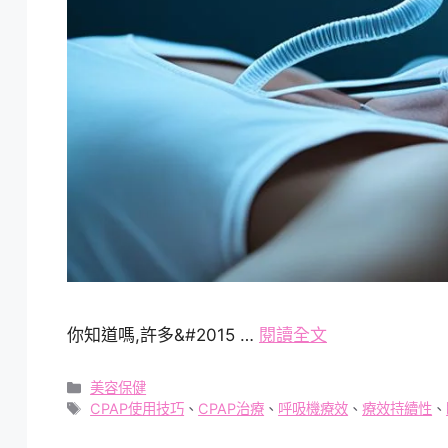
你知道嗎,許多&#2015 …
閱讀全文
分
美容保健
類
標
CPAP使用技巧
、
CPAP治療
、
呼吸機療效
、
療效持續性
、
籤