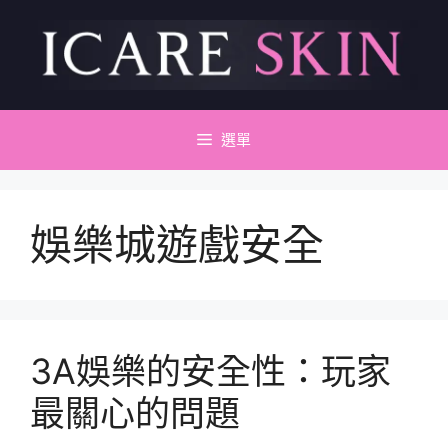
跳
至
主
要
內
容
選單
娛樂城遊戲安全
3A娛樂的安全性：玩家
最關心的問題