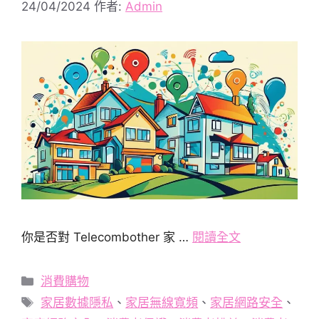
24/04/2024
作者:
Admin
你是否對 Telecombother 家 …
閱讀全文
分
消費購物
類
標
家居數據隱私
、
家居無線寬頻
、
家居網路安全
、
籤