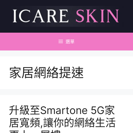
跳
至
主
要
內
容
選單
家居網絡提速
升級至Smartone 5G家
居寬頻,讓你的網絡生活