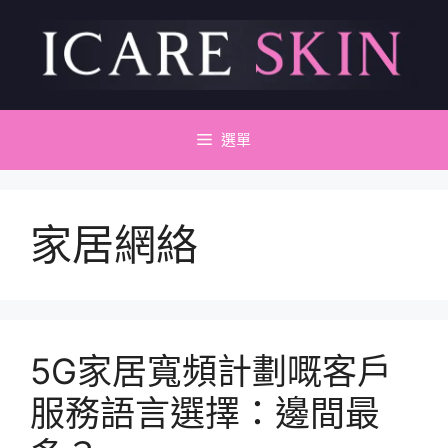
跳
至
主
要
內
容
選單
家居網絡
5G家居寬頻計劃嘅客戶
服務語言選擇：邊間最