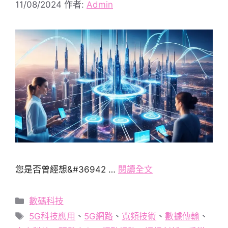
11/08/2024
作者:
Admin
您是否曾經想&#36942 …
閱讀全文
分
數碼科技
類
標
5G科技應用
、
5G網路
、
寬頻技術
、
數據傳輸
、
籤