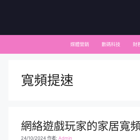
跳
至
主
要
內
容
媒體營銷
數碼科技
財
寬頻提速
網絡遊戲玩家的家居寬
24/10/2024
作者:
Admin