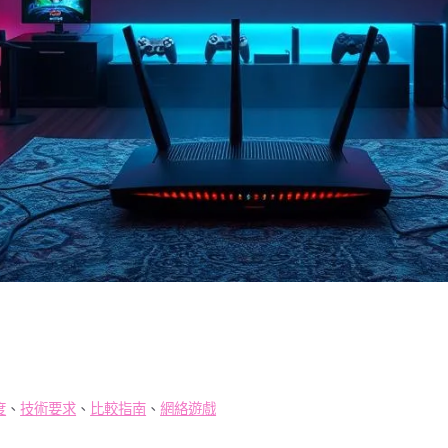
度
、
技術要求
、
比較指南
、
網絡遊戲