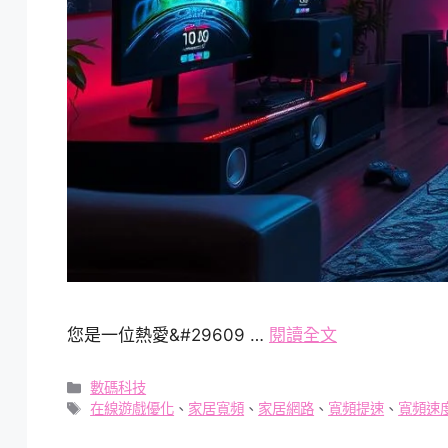
您是一位熱愛&#29609 …
閱讀全文
分
數碼科技
類
標
在線遊戲優化
、
家居寬頻
、
家居網路
、
寬頻提速
、
寬頻速
籤