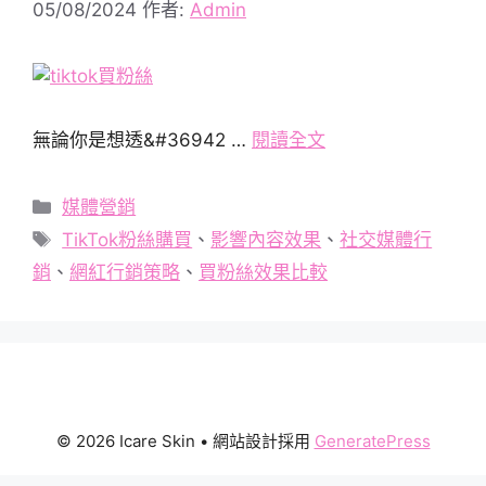
05/08/2024
作者:
Admin
無論你是想透&#36942 …
閱讀全文
分
媒體營銷
類
標
TikTok粉絲購買
、
影響內容效果
、
社交媒體行
籤
銷
、
網紅行銷策略
、
買粉絲效果比較
© 2026 Icare Skin
• 網站設計採用
GeneratePress