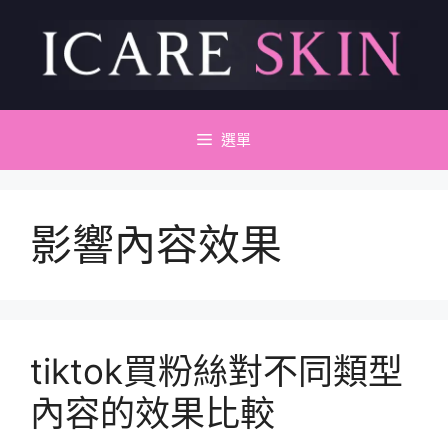
跳
至
主
要
內
容
選單
影響內容效果
tiktok買粉絲對不同類型
內容的效果比較