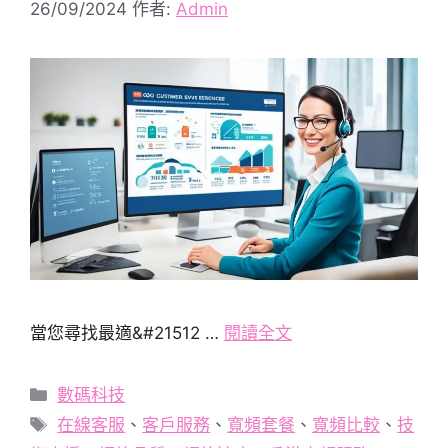
26/09/2024
作者:
Admin
當您尋找最適&#21512 …
閱讀全文
分
數碼科技
類
標
在線客服
、
客戶服務
、
寬頻套餐
、
寬頻比較
、
技
籤