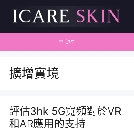
跳
至
主
要
內
容
選單
擴增實境
評估3hk 5G寬頻對於VR
和AR應用的支持