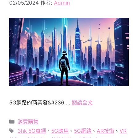
02/05/2024
作者:
Admin
5G網路的商業發&#236 …
閱讀全文
分
消費購物
類
標
3hk 5G寬頻
、
5G應用
、
5G網路
、
AR技術
、
VR
籤