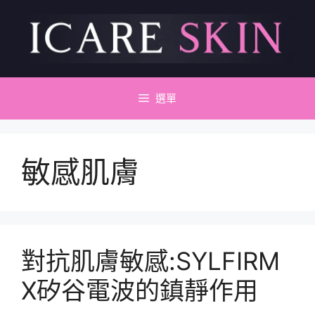
跳
至
主
要
內
容
選單
敏感肌膚
對抗肌膚敏感:SYLFIRM
X矽谷電波的鎮靜作用