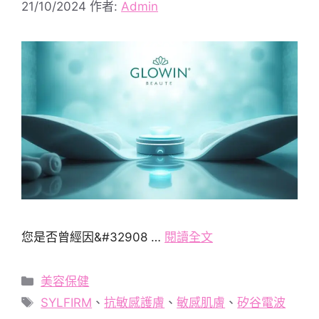
21/10/2024
作者:
Admin
您是否曾經因&#32908 …
閱讀全文
分
美容保健
類
標
SYLFIRM
、
抗敏感護膚
、
敏感肌膚
、
矽谷電波
籤