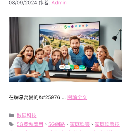
08/09/2024
作者:
Admin
在瞬息萬變的&#25976 …
閱讀全文
分
數碼科技
類
標
5G寬頻應用
、
5G網路
、
家庭娛樂
、
家庭娛樂技
籤