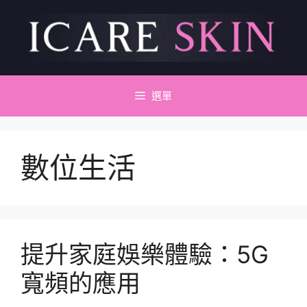
跳
至
主
要
內
容
選單
數位生活
提升家庭娛樂體驗：5G
寬頻的應用