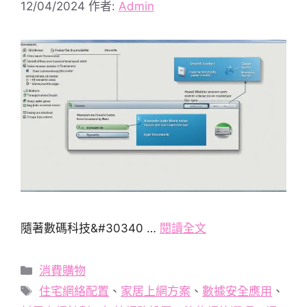
12/04/2024
作者:
Admin
隨著數碼科技&#30340 …
閱讀全文
分
消費購物
類
標
住宅網絡配置
、
家居上網方案
、
數據安全應用
、
籤