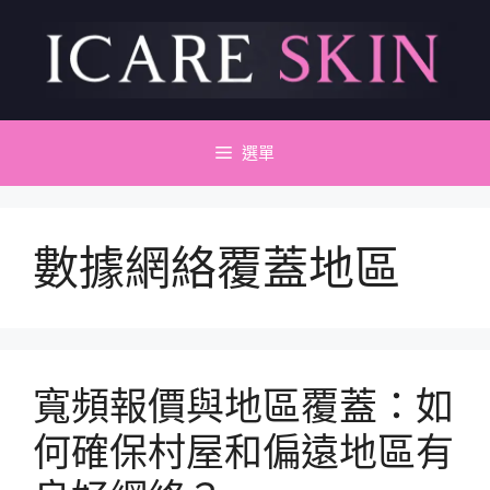
跳
至
主
要
內
容
選單
數據網絡覆蓋地區
寬頻報價與地區覆蓋：如
何確保村屋和偏遠地區有