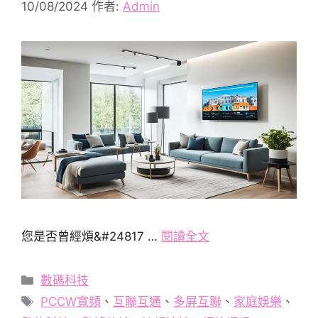
10/08/2024
作者:
Admin
您是否曾經煩&#24817 …
閱讀全文
分
數碼科技
類
標
PCCW寬頻
、
互聯互通
、
多屏互聯
、
家庭娛樂
、
籤