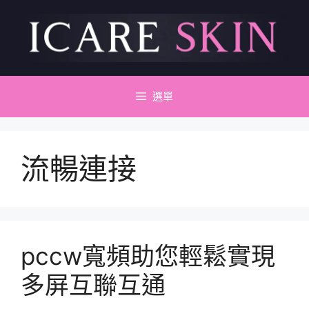
跳
至
主
要
內
容
選單
流暢連接
pccw寬頻助您輕鬆實現
多屏互聯互通