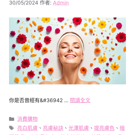
30/05/2024
作者:
Admin
你是否曾經有&#36942 …
閱讀全文
分
消費購物
類
標
亮白肌膚
、
亮膚秘訣
、
光澤肌膚
、
提亮膚色
、
暗
籤