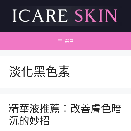
跳
至
主
要
內
容
選單
淡化黑色素
精華液推薦：改善膚色暗
沉的妙招