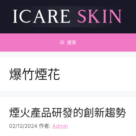
跳
至
主
要
內
容
選單
爆竹煙花
煙火產品研發的創新趨勢
02/12/2024
作者:
Admin