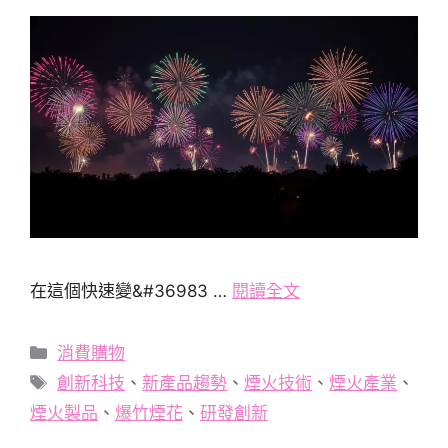
在這個快速變&#36983 …
閱讀全文
分
消費購物
類
標
創新科技
、
新產品趨勢
、
煙火技術
、
煙火產業
、
籤
煙火製品
、
爆竹煙花
、
研發創新