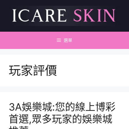
跳
至
主
要
內
容
選單
玩家評價
3A娛樂城:您的線上博彩
首選,眾多玩家的娛樂城