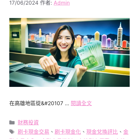
17/06/2024
作者:
Admin
在高雄地區從&#20107 …
閱讀全文
分
財務投資
類
標
刷卡現金交易
、
刷卡現金化
、
現金兌換評比
、
金
籤