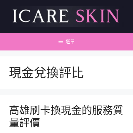
跳
至
主
要
內
容
選單
現金兌換評比
高雄刷卡換現金的服務質
量評價