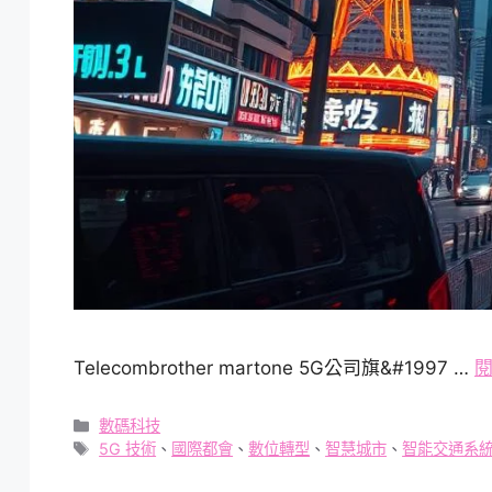
Telecombrother martone 5G公司旗&#1997 …
分
數碼科技
類
標
5G 技術
、
國際都會
、
數位轉型
、
智慧城市
、
智能交通系
籤