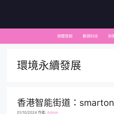
跳
至
主
要
內
容
媒體營銷
數碼科技
財
環境永續發展
香港智能街道：smart
01/10/2024
作者:
Admin