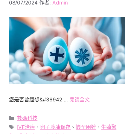
08/07/2024
作者:
Admin
您是否曾經想&#36942 …
閱讀全文
分
數碼科技
類
標
IVF治療
、
卵子冷凍保存
、
懷孕困難
、
生殖醫
籤