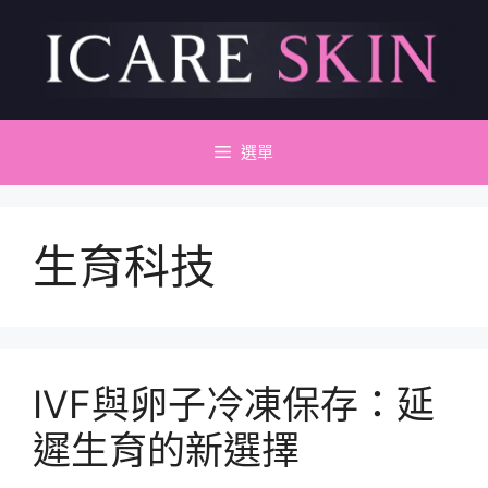
跳
至
主
要
內
容
選單
生育科技
IVF與卵子冷凍保存：延
遲生育的新選擇