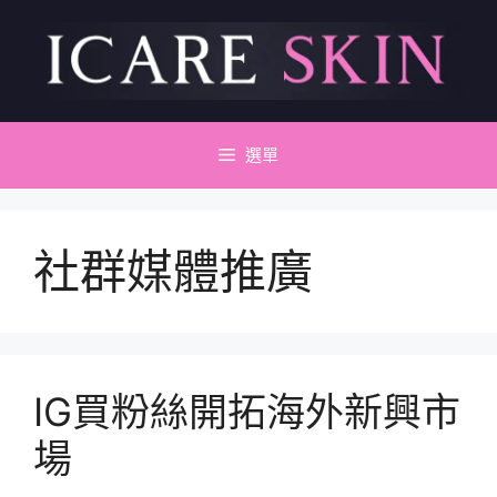
跳
至
主
要
內
容
選單
社群媒體推廣
IG買粉絲開拓海外新興市
場