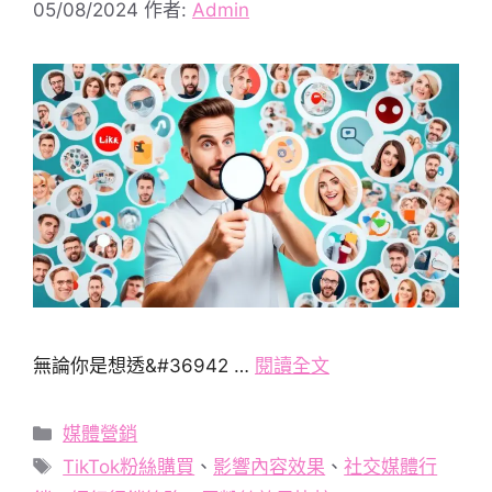
05/08/2024
作者:
Admin
無論你是想透&#36942 …
閱讀全文
分
媒體營銷
類
標
TikTok粉絲購買
、
影響內容效果
、
社交媒體行
籤