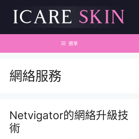
跳
至
主
要
內
容
選單
網絡服務
Netvigator的網絡升級技
術