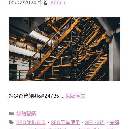
02/07/2024
作者:
Admin
您是否曾經困&#24785 …
閱讀全文
分
媒體營銷
類
標
SEO优化方法
、
SEO工具使用
、
SEO技巧
、
关键
籤