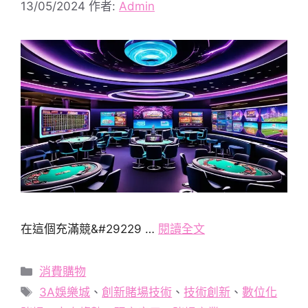
13/05/2024
作者:
Admin
在這個充滿競&#29229 …
閱讀全文
分
消費購物
類
標
3A娛樂城
、
創新賭場技術
、
技術創新
、
數位化
籤