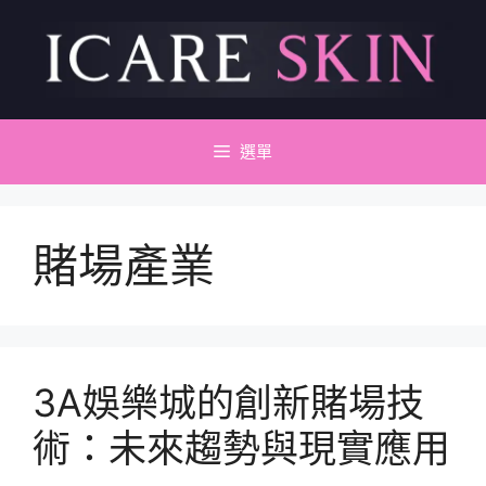
跳
至
主
要
內
容
選單
賭場產業
3A娛樂城的創新賭場技
術：未來趨勢與現實應用