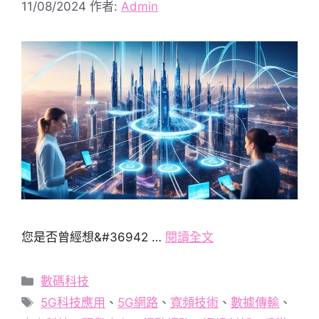
11/08/2024
作者:
Admin
您是否曾經想&#36942 …
閱讀全文
分
數碼科技
類
標
5G科技應用
、
5G網路
、
寬頻技術
、
數據傳輸
、
籤