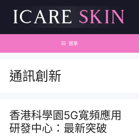
跳
至
主
要
內
容
選單
通訊創新
香港科學園5G寬頻應用
研發中心：最新突破