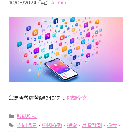
10/08/2024
作者:
Admin
您是否曾經苦&#24817 …
閱讀全文
分
數碼科技
類
標
不同場景
、
中國移動
、
探索
、
月費計劃
、
適合
、
籤