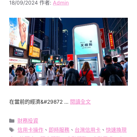
18/09/2024
作者:
Admin
在當前的經濟&#29872 …
閱讀全文
分
財務投資
類
標
信用卡操作
、
即時服務
、
台灣信用卡
、
快速換現
籤