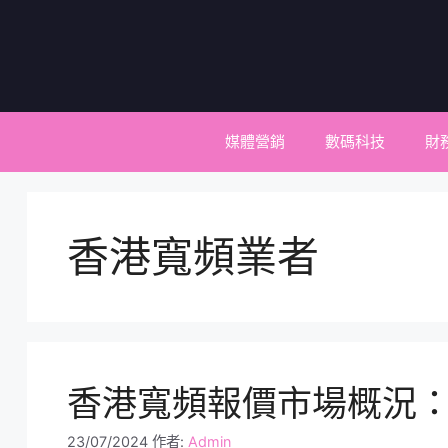
跳
至
主
要
內
容
媒體營銷
數碼科技
財
香港寬頻業者
香港寬頻報價市場概況
23/07/2024
作者:
Admin