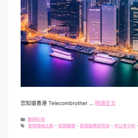
您知道香港 Telecombrother …
閱讀全文
分
數碼科技
類
標
寬頻價格比較
、
寬頻報價
、
寬頻服務提供商
、
市佔率分析
籤