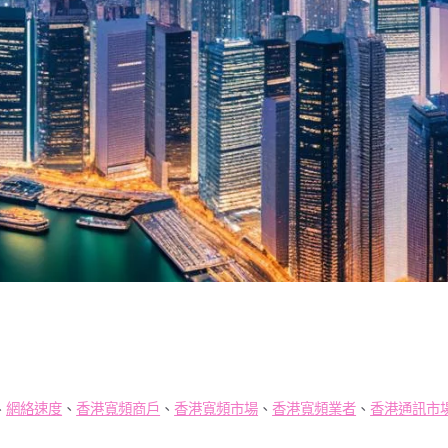
、
網絡速度
、
香港寬頻商戶
、
香港寬頻市場
、
香港寬頻業者
、
香港通訊市