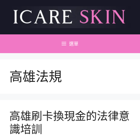
跳
至
主
要
內
容
選單
高雄法規
高雄刷卡換現金的法律意
識培訓