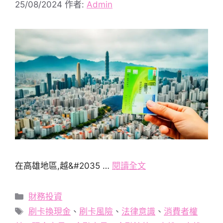
25/08/2024
作者:
Admin
在高雄地區,越&#2035 …
閱讀全文
分
財務投資
類
標
刷卡換現金
、
刷卡風險
、
法律意識
、
消費者權
籤