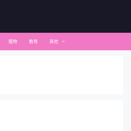
寵物
教育
其他