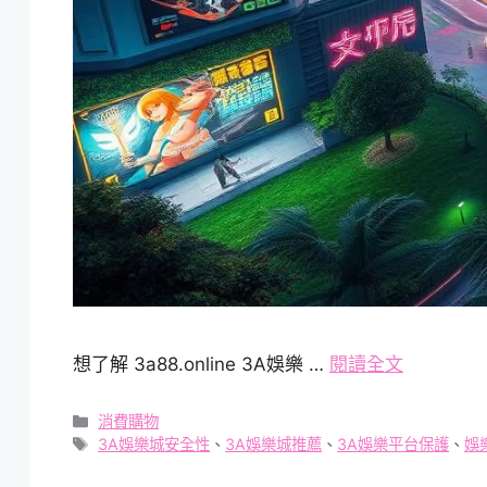
想了解 3a88.online 3A娛樂 …
閱讀全文
分
消費購物
類
標
3A娛樂城安全性
、
3A娛樂城推薦
、
3A娛樂平台保護
、
娛
籤