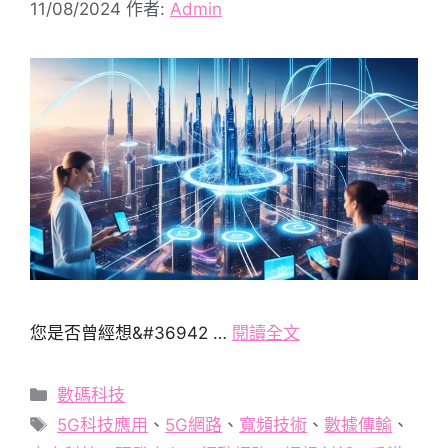
11/08/2024
作者:
Admin
您是否曾經想&#36942 …
閱讀全文
分
數碼科技
類
標
5G科技應用
、
5G網路
、
寬頻技術
、
數據傳輸
、
籤