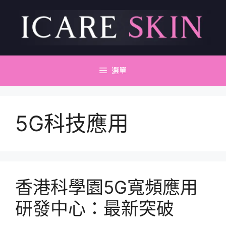
跳
至
主
要
內
容
選單
5G科技應用
香港科學園5G寬頻應用
研發中心：最新突破